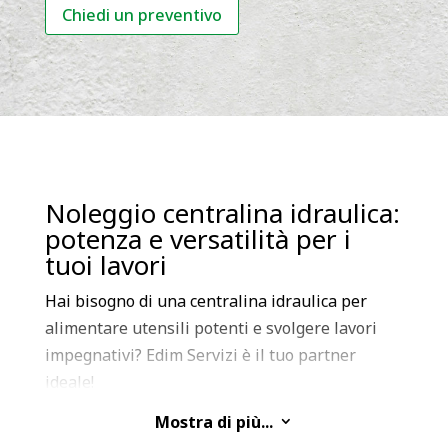
Chiedi un preventivo
Noleggio centralina idraulica:
potenza e versatilità per i
tuoi lavori
Hai bisogno di una centralina idraulica per
alimentare utensili potenti e svolgere lavori
impegnativi? Edim Servizi è il tuo partner
ideale!
Mostra di più...
3
Offriamo il noleggio di una vasta gamma di