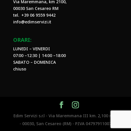
Via Maremmana, km 2100,
00030 San Cesareo RM
tel. +39
06 9559 9442
info@edimservizi.it
ORARI:
LUNEDI – VENERDI
07:00 –12:30 | 14:00 –18:00
SABATO – DOMENICA
chiuso
Edim Servizi s.r.l - Via Maremmana III km. 2,100 n.29
- 00030, San Cesareo (RM) - P.IVA 04797911007