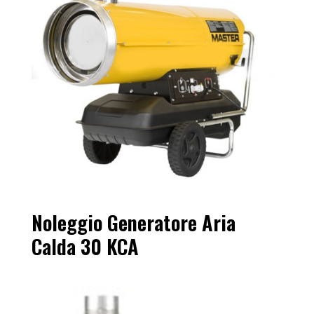
Non spegnere mai l’apparecchio staccando la
spina.
Per ulteriori informazioni, consulta il manuale
di istruzioni del generatore.
Edim Servizi: il tuo partner ideale per il
noleggio di generatori di aria calda sicuri e
affidabili!
Contattaci per un preventivo gratuito!
Noleggio Generatore Aria
Calda 30 KCA