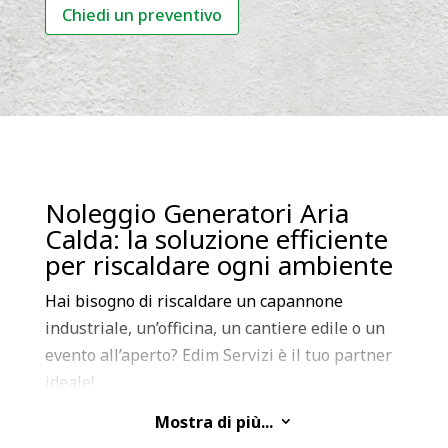
Chiedi un preventivo
Noleggio Generatori Aria
Calda: la soluzione efficiente
per riscaldare ogni ambiente
Hai bisogno di riscaldare un capannone
industriale, un’officina, un cantiere edile o un
evento all’aperto? Edim Servizi è il tuo partner
ideale!
Mostra di più...
3
Offriamo il noleggio di una vasta gamma di