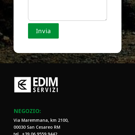
NEGOZIO:
Via Maremmana, km 2100,
00030 San Cesareo RM
tel. +39
06 9559 9442