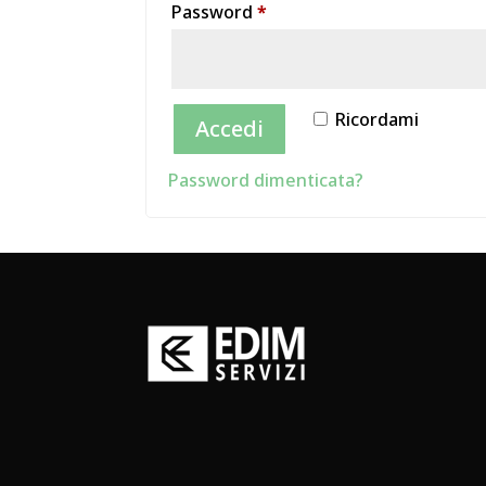
Richiesto
Password
*
Ricordami
Accedi
Password dimenticata?