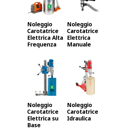
Ancoraggio a terra e sistema di
avanzamento automatico:
per una
foratura efficiente e precisa.
Noleggio
Noleggio
Ideali per gallerie, tunnel e lavori di
Carotatrice
Carotatrice
scavo.
Elettrica Alta
Elettrica
Frequenza
Manuale
Noleggio
Noleggio
Carotatrice
Carotatrice
Elettrica su
Idraulica
Base