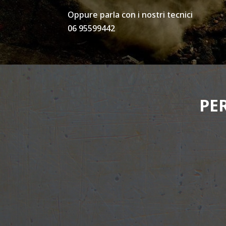
Oppure parla con i nostri tecnici
06 95599442
PE