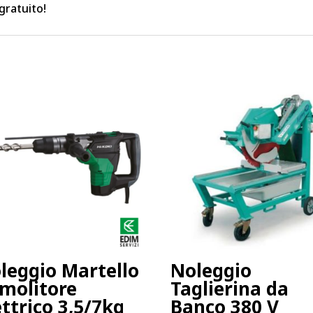
gratuito!
leggio Martello
Noleggio
molitore
Taglierina da
ettrico 3,5/7kg
Banco 380 V