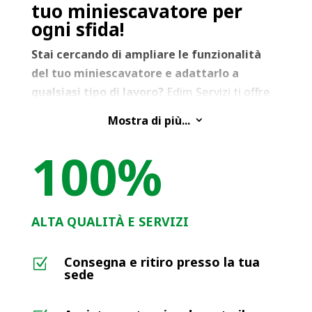
tuo miniescavatore per
ogni sfida!
Stai cercando di ampliare le funzionalità
del tuo miniescavatore e adattarlo a
qualsiasi tipo di lavoro?
Edim Servizi ti offre
un’ampia gamma di accessori per
Mostra di più...
3
miniescavatori a noleggio per soddisfare ogni
tua esigenza, da semplici scavi a complesse
100
%
operazioni di demolizione.
Nella nostra flotta di noleggio troverai:
ALTA QUALITÀ E SERVIZI
Benne:
Benne standard:
per lo scavo di terra e
Consegna e ritiro presso la tua
Z
sede
materiali granulari.
Benne a denti:
per lo scavo di terreni
compatti e rocciosi.