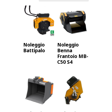
fori nel terreno per pali di fondazione e
impianti.
Trivelle a battipalo:
per la posa di pali di
legno e metallo.
Altri accessori:
Pinze:
per la movimentazione di tubi,
Noleggio
Noleggio
tronchi e altri materiali voluminosi.
Battipalo
Benna
Spalane:
per lo sgombero di neve, terra e
Frantoio MB-
detriti.
C50 S4
Rastrelli:
per la raccolta di fieno, paglia e
altri materiali agricoli.
Ceste:
per il trasporto di materiali in quota.
Forche:
per la movimentazione di pallet e
cassoni.
Attacco rapido:
per un cambio rapido e
semplice degli accessori.