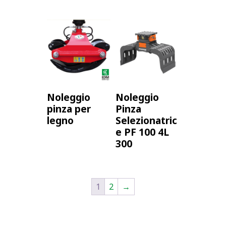
Noleggio
Noleggio
pinza per
Pinza
legno
Selezionatric
e PF 100 4L
300
1
2
→