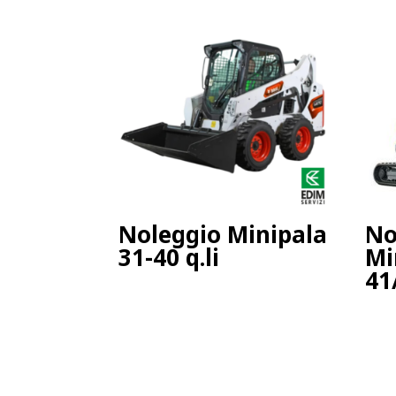
Noleggio Minipala
No
31-40 q.li
Mi
41