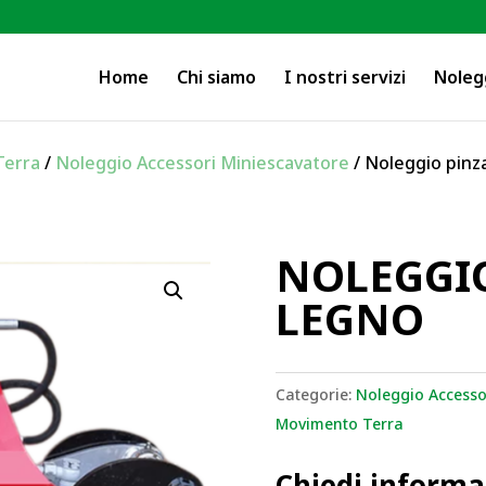
Home
Chi siamo
I nostri servizi
Noleg
Terra
/
Noleggio Accessori Miniescavatore
/ Noleggio pinz
NOLEGGIO
LEGNO
Categorie:
Noleggio Accesso
Movimento Terra
Chiedi informa