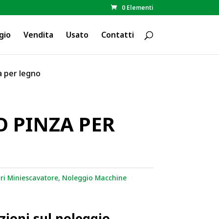
0 Elementi
gio
Vendita
Usato
Contatti
a per legno
 PINZA PER
ri Miniescavatore
,
Noleggio Macchine
zioni sul noleggio