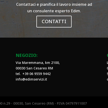
Contattaci e pianifica il lavoro insieme ad
un consulente esperto Edim.
CONTATTI
NEGOZIO:
Via Maremmana, km 2100,
00030 San Cesareo RM
tel. +39
06 9559 9442
info@edimservizi.it
00 n.29 - 00030, San Cesareo (RM) - P.IVA 04797911007