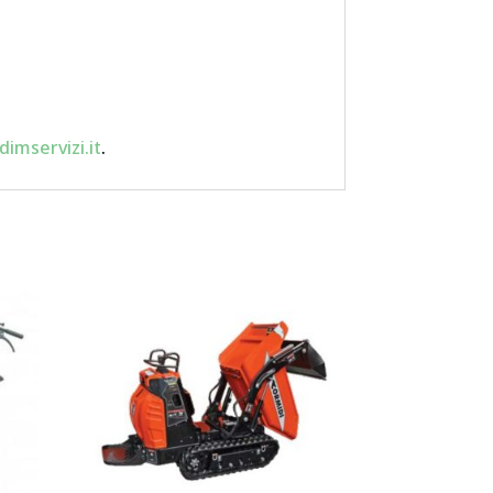
imservizi.it
.