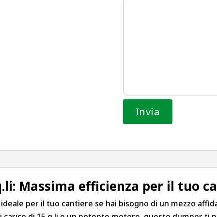
i: Massima efficienza per il tuo c
a ideale per il tuo cantiere se hai bisogno di un mezzo affi
di carico di 15 q.li e un potente motore, questo dumper ti 