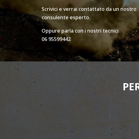
Scrivici e verrai contattato da un nostro
consulente esperto.
Oppure parla con i nostri tecnici
06 95599442
PE