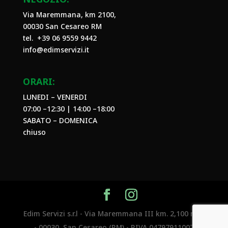
Via Maremmana, km 2100,
00030 San Cesareo RM
tel. +39
06 9559 9442
info@edimservizi.it
ORARI:
LUNEDI – VENERDI
07:00 –12:30 | 14:00 –18:00
SABATO – DOMENICA
chiuso
Edim Servizi s.r.l - Via Maremmana III km. 2,100 n.29
- 00030, San Cesareo (RM) - P.IVA 04797911007