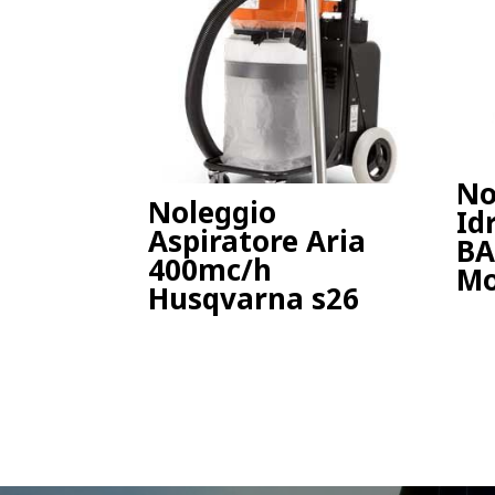
No
Noleggio
Id
Aspiratore Aria
BA
400mc/h
Mo
Husqvarna s26