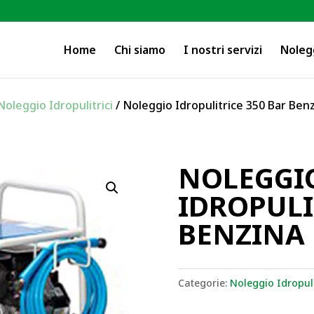
Home
Chi siamo
I nostri servizi
Noleg
Noleggio Idropulitrici
/ Noleggio Idropulitrice 350 Bar Ben
NOLEGGI
IDROPULI
BENZINA
Categorie:
Noleggio Idropuli