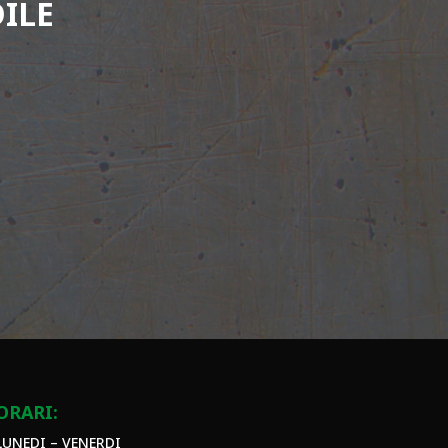
ILE
ORARI:
LUNEDI – VENERDI