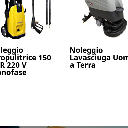
leggio
Noleggio
ropulitrice 150
Lavasciuga Uo
R 220 V
a Terra
nofase