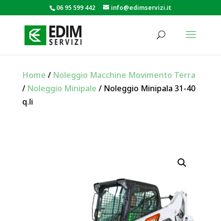
06 95 599 442
info@edimservizi.it
Home
/
Noleggio Macchine Movimento Terra
/
Noleggio Minipale
/ Noleggio Minipala 31-40
q.li