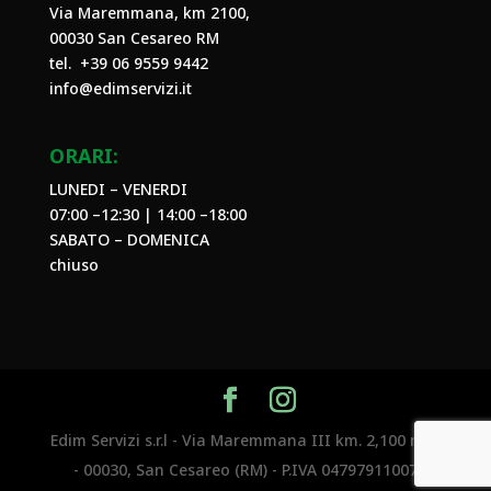
Via Maremmana, km 2100,
00030 San Cesareo RM
tel. +39
06 9559 9442
info@edimservizi.it
ORARI:
LUNEDI – VENERDI
07:00 –12:30 | 14:00 –18:00
SABATO – DOMENICA
chiuso
Edim Servizi s.r.l - Via Maremmana III km. 2,100 n.29
- 00030, San Cesareo (RM) - P.IVA 04797911007