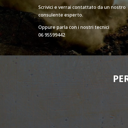
Scrivici e verrai contattato da un nostro
consulente esperto.
Oppure parla con i nostri tecnici
06 95599442
PE