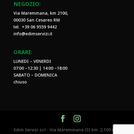
NEGOZIO:
Via Maremmana, km 2100,
00030 San Cesareo RM
tel. +39
06 9559 9442
info@edimservizi.it
ORARI:
LUNEDI – VENERDI
07:00 –12:30 | 14:00 –18:00
SABATO – DOMENICA
chiuso
Edim Servizi s.r.l - Via Maremmana III km. 2,100 n.29