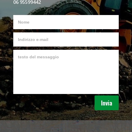
06 95599442
Invia