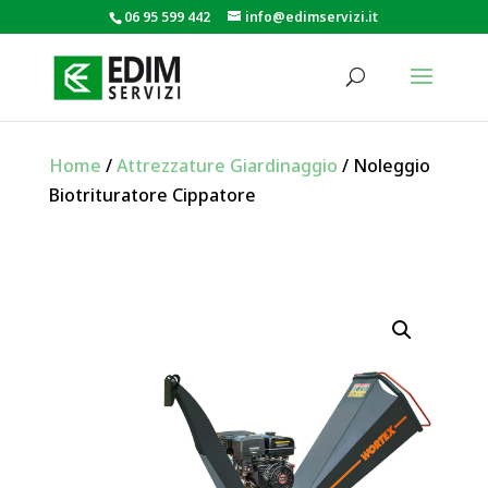
06 95 599 442
info@edimservizi.it
Home
/
Attrezzature Giardinaggio
/ Noleggio
Biotrituratore Cippatore