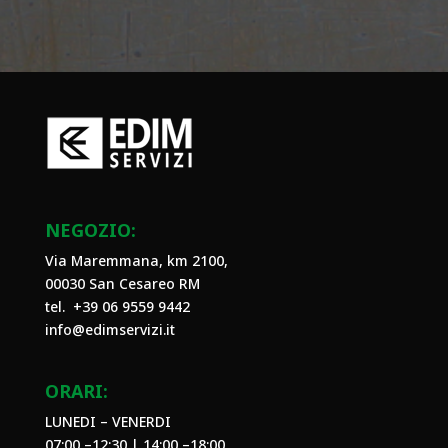
NEGOZIO:
Via Maremmana, km 2100,
00030 San Cesareo RM
tel. +39
06 9559 9442
info@edimservizi.it
ORARI:
LUNEDI – VENERDI
07:00 –12:30 | 14:00 –18:00