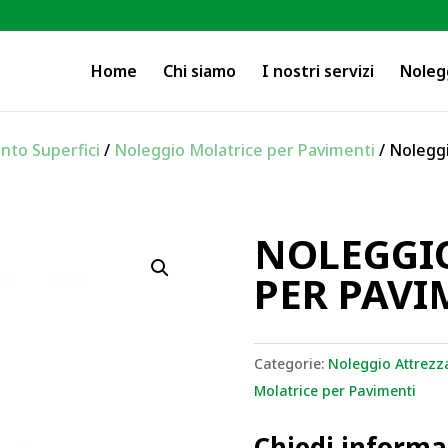
Home
Chi siamo
I nostri servizi
Noleg
nto Superfici
/
Noleggio Molatrice per Pavimenti
/ Nolegg
NOLEGGI
PER PAVI
Categorie:
Noleggio Attrezz
Molatrice per Pavimenti
Chiedi informa