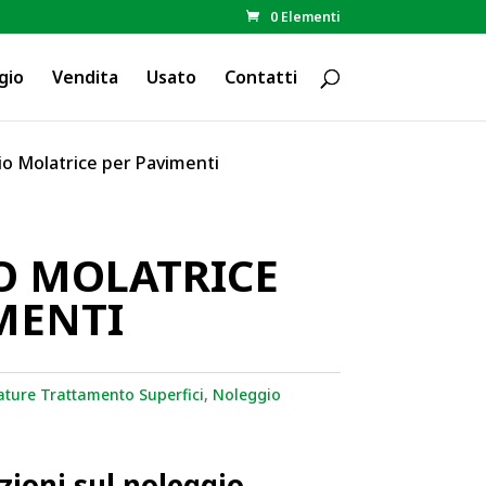
0 Elementi
gio
Vendita
Usato
Contatti
io Molatrice per Pavimenti
O MOLATRICE
MENTI
ature Trattamento Superfici
,
Noleggio
zioni sul noleggio